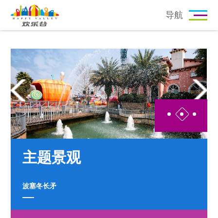
导航
主题活动
优惠信息
主题景观
波塞冬长矛
阳光港
抓壮丁