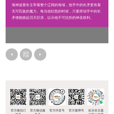
欢乐时光
欢乐大巡游
海神波塞冬主宰着整个辽阔的海域，他手中的长矛更有着
无可匹敌的魔力。每当他狂怒的时候，只要挥动手中的长
星光小镇
其他演艺／时间
矛便能掀起滔天巨浪，以示他不可抗拒的神圣权利。
加勒比旋风
魔幻城堡
巴蜀迷情
魔幻森林
丝路传奇
返回
列表
运营时间
达人攻略
交通指南
游园导览
园区服务
官方微信订
官方微信服
官方抖音号
官方微博号
欢乐谷主题
票价信息