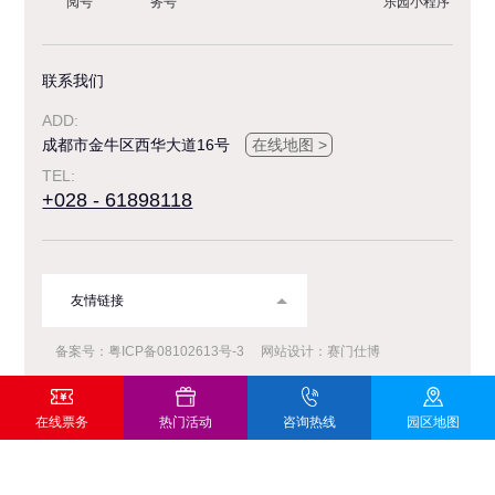
阅号
务号
乐园小程序
年卡政策
游园须知
联系我们
留言反馈
ADD:
成都市金牛区西华大道16号
在线地图 >
TEL:
+028 - 61898118
欢乐谷概况
人才招聘
联系我们
友情链接
备案号：粤ICP备08102613号-3
网站设计：赛门仕博
在线票务
热门活动
咨询热线
园区地图